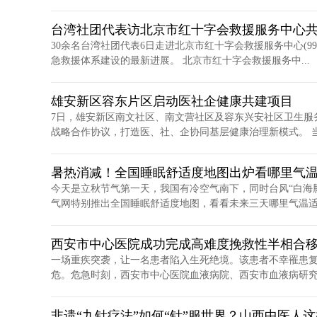
台湾社团代表访北京市红十字会救援服务中心
30余名台湾社团代表6日走进北京市红十字会救援服务中心(9
急救援体系建设的最新进展。 北京市红十字会救援服务中...
雄安新区容东片区启动医社企健康共建项目
7日，雄安新区南文社区、南文营社区及容东兴安社区卫生服
战略合作协议，打造医、社、企协同基层健康治理新模式。 当日
暑热消减！全国睡眠舒适度地图出炉看哪里气
今天是立秋节气第一天，我国有冷空气南下，同时台风“白海
气网特别推出全国睡眠舒适度地图，看看未来三天哪里气温适宜
西安市中心医院成功完成高难度挽救性半相合
一场重疾突袭，让一名患者陷入生死绝境。该患者不幸罹患
危。危急时刻，西安市中心医院血液病院、西安市血液病研究所
非遗“九针疗法”如何“针”服世界？山西中医人