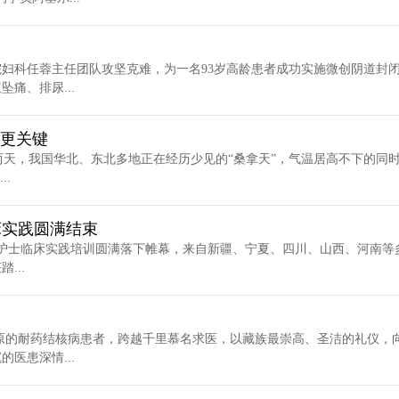
妇科任蓉主任团队攻坚克难，为一名93岁高龄患者成功实施微创阴道封
痛、排尿...
湿更关键
两天，我国华北、东北多地正在经历少见的“桑拿天”，气温居高不下的同
.
床实践圆满结束
专科护士临床实践培训圆满落下帷幕，来自新疆、宁夏、四川、山西、河南等
...
原的耐药结核病患者，跨越千里慕名求医，以藏族最崇高、圣洁的礼仪，
医患深情...