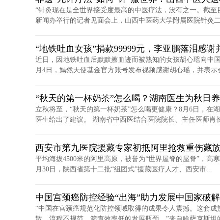
“针灸现在是全世界接受度最高的中医疗法，没有之一。截至目
新闻办举行的记者见面会上，山西中医药大学附属医院针灸二科
“地铁吐血女孩”捐款99999元，李亚鹏落泪感
近日，因地铁吐血后默默擦血迹而被熟知的女孩胡心瑶向中国红
月4日，嫣然天使基金官方账号发布视频感谢胡心瑶，并表示会.
“秋天的第一杯奶茶”怎么喝？湖南医生为秋日
立秋将至，“秋天的第一杯奶茶”怎么喝更健康？8月6日，在
医生给出了建议。 湖南省中西医结合医院院长、主任医师肖长.
西安市第九医院援藏专家初抵阿里抢救重伤藏
平均海拔4500米的阿里高原，被誉为“世界屋脊的屋脊”，高
月30日，陕西省第十二批“组团式”援藏医疗人才、西安市...
中国宫颈癌防控经验“出海”助力发展中国家破
“中国在宫颈癌规范化防控领域取得的成果令人震撼。这套成
散、流程不规范、筛查效率低的发展瓶颈。”来自哈萨克斯坦的学