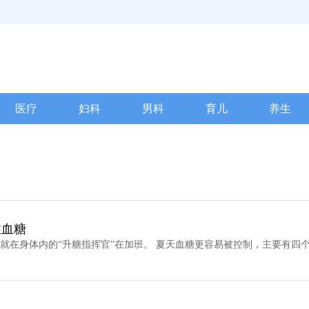
医疗
妇科
男科
育儿
养生
住血糖
就在身体内的“升糖指挥官”在加班。 夏天血糖更容易被控制，主要有四