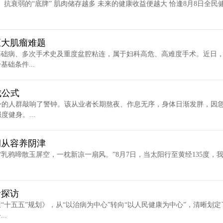
、抗衰弱的“底牌” 肌肉储存越多 未来的健康收益便越大 恰逢8月8日全民
巨大肌瘤难题
基础病、多次手术史及重度盆腔粘连，属于妇科高危、高难度手术。近日
础条件...
成公式
身的人群敲响了警钟。该从业者长期熬夜、作息无序，身体日渐发胖，因
健身。...
润从容养阴津
乳鸦啼散玉屏空，一枕新凉一扇风。”8月7日，当太阳行至黄经135度，
者探访
“十五五”规划》，从“以治病为中心”转向“以人民健康为中心”，清晰划定
..