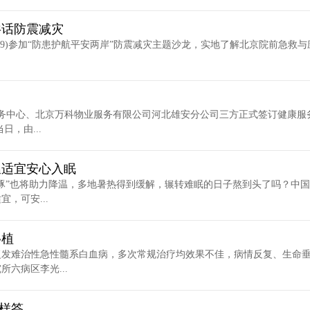
共话防震减灾
99)参加“防患护航平安两岸”防震减灾主题沙龙，实地了解北京院前急救与
务中心、北京万科物业服务有限公司河北雄安分公司三方正式签订健康服
，由...
温适宜安心入眠
豚”也将助力降温，多地暑热得到缓解，辗转难眠的日子熬到头了吗？中
，可安...
移植
复发难治性急性髓系白血病，多次常规治疗均效果不佳，病情反复、生命
六病区李光...
这样答