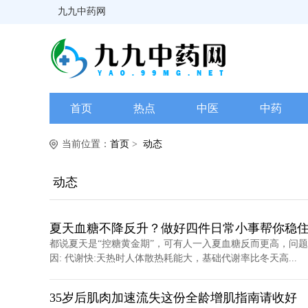
九九中药网
首页
热点
中医
中药
当前位置：
首页
>
动态
动态
夏天血糖不降反升？做好四件日常小事帮你稳
都说夏天是“控糖黄金期”，可有人一入夏血糖反而更高，问题
因: 代谢快:天热时人体散热耗能大，基础代谢率比冬天高...
35岁后肌肉加速流失这份全龄增肌指南请收好