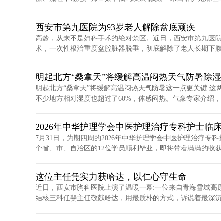
西安市第九医院为93岁老人解除盆底顽疾
高龄，从来不是妇科手术的绝对禁区。近日，西安市第九医院
术，一次性根治重度盆腔脏器脱垂，彻底解除了老人长期下腹坠
明起北方“桑拿天”将缓解高温闷热天气防暑除
明起北方“桑拿天”将缓解高温闷热天气防暑这一点更关键 这
不少地方相对湿度也超过了60%，体感闷热。气象专家介绍，..
2026年中华护理学会中医护理治疗专科护士临
7月31日，为期四周的2026年中华护理学会中医护理治疗
个省、市、自治区的12位学员顺利毕业，即将带着满满的收获踏
这位主任凭实力获哈达，以仁心守生命
近日，西安市胸科医院上演了温暖一幕:一位来自青海雪域高
结核三科任斐主任敬献哈达，用最质朴的方式，诉说着最深沉的