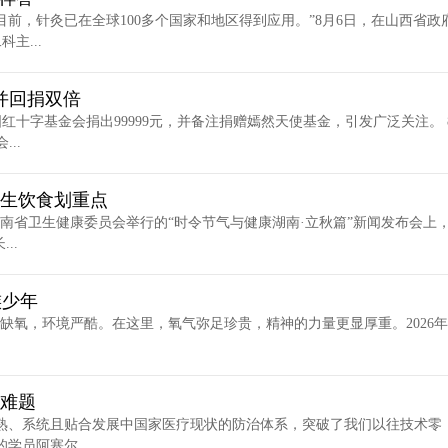
前，针灸已在全球100多个国家和地区得到应用。”8月6日，在山西省政
主...
谢并回捐双倍
十字基金会捐出99999元，并备注捐赠嫣然天使基金，引发广泛关注。 
..
养生饮食划重点
湖南省卫生健康委员会举行的“时令节气与健康湖南·立秋篇”新闻发布会上
..
族少年
寒缺氧，环境严酷。在这里，氧气弥足珍贵，精神的力量更显厚重。2026年
解难题
熟、系统且贴合发展中国家医疗现状的防治体系，突破了我们以往技术零
员阿塞尔...