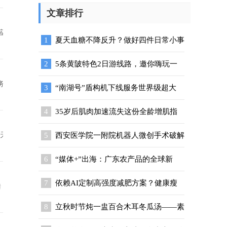
文章排行
应
1
夏天血糖不降反升？做好四件日常小事
2
5条黄陂特色2日游线路，邀你嗨玩一
务
3
“南湖号”盾构机下线服务世界级超大
4
35岁后肌肉加速流失这份全龄增肌指
国天
5
西安医学院一附院机器人微创手术破解
6
“媒体+”出海：广东农产品的全球新
7
依赖AI定制高强度减肥方案？健康瘦
垂
8
立秋时节炖一盅百合木耳冬瓜汤——素