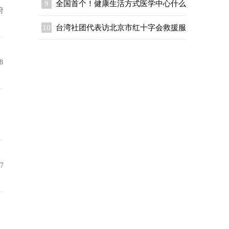
9
全国首个！健康生活方式医学中心什么
府
10
台湾社团代表访北京市红十字会救援服
8
，
7