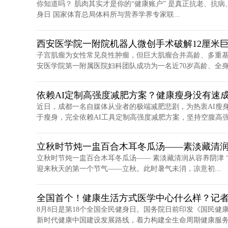
你知道吗？ 肌肉其实才是你的“健康账户” 是真正抗老、抗病
身日 国家体育总局体科所与营养学界专家联...
西安医学院一附院机器人微创手术破解12厘米
子宫肌瘤为女性常见良性肿瘤，但巨大肌瘤合并高龄、多重
安医学院第一附属医院妇科团队成功为一名近70岁高龄、全身基
依赖AI定制高强度减肥方案？健康瘦身没有速
近日，成都一名自媒体从业者的极端减肥悲剧，为热衷AI瘦
于瘦身，完全依赖AI工具定制高强度减肥方案，坚持空腹高强度
立秋时节炖一盅百合木耳冬瓜汤——素淡藏清
立秋时节炖一盅百合木耳冬瓜汤—— 素淡藏清润从容养阴津 “
迎来秋天的第一个节气——立秋。此时暑气未消，凉意初...
全国首个！健康生活方式医学中心什么样？记
8月8日是第18个全国全民健身日。国务院日前印发《国民健康
新时代健康中国建设发展路线，着力构建全生命周期健康服务.