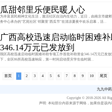
瓜甜邻里乐便民暖人心
为丰富居民精神文化生活，激活社区自治内生动力，近日，由南京市建邺
务中心承办的“艺苑社区‘邻聚里’西瓜节”在清凉夏夜中欢乐启幕，活...
广西高校迅速启动临时困难补
346.14万元已发放到
我区高校迅速启动临时困难补助专项工作首批补助资金346.14万元已发
下，全区86所高校迅速响应，第一时间启动受灾学生临时困...
首页
1
2
3
4
5
6
7
8
9
10
尾页
九九中药网
Copyright © 2018-
2026 All 
声明: 本站部分内容来源于网络，如果你是该内容的