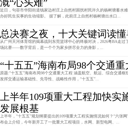
溉“心头难”
近日，句容市华阳街道钱家边村庄上自然村困扰村民许久的杨树塘蓄水难
办好民生实事的生动缩影。 据了解，此前庄上自然村杨树塘出水口...
总决赛之夜，十大关键词读懂
从广州天河体育馆的揭幕战到东莞篮球中心的终极对决，2026粤BA走过了一
场比赛——数字背后，是一个个为家乡拼尽全力的身影，...
“十五五”海南布局98个交通
原题:“十五五”海南布局98个交通重大工程 涵盖航空、航运、综合交通
发挥交通运输基础性、先导性、战略性作用，“十五五”...
上半年109项重大工程加快实
发展根基
上半年，“十五五”规划纲要提出的109项重大工程实施情况如何？“六张
布会上介绍，今年新开工了一批重大工程项目，水网、新型电网、...