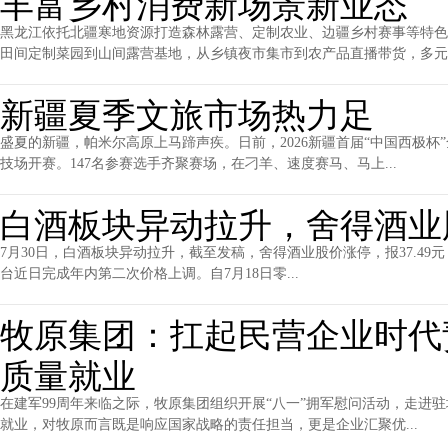
丰富乡村消费新场景新业态
黑龙江依托北疆寒地资源打造森林露营、定制农业、边疆乡村赛事等特色
田间定制菜园到山间露营基地，从乡镇夜市集市到农产品直播带货，多元..
新疆夏季文旅市场热力足
盛夏的新疆，帕米尔高原上马蹄声疾。日前，2026新疆首届“中国西极
技场开赛。147名参赛选手齐聚赛场，在刁羊、速度赛马、马上...
白酒板块异动拉升，舍得酒业
7月30日，白酒板块异动拉升，截至发稿，舍得酒业股价涨停，报37.49元，
台近日完成年内第二次价格上调。自7月18日零...
牧原集团：扛起民营企业时代
质量就业
在建军99周年来临之际，牧原集团组织开展“八一”拥军慰问活动，走进
就业，对牧原而言既是响应国家战略的责任担当，更是企业汇聚优...